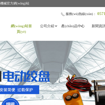
機械官方網(wǎng)站
057
服務(wù)熱線(xiàn)：
網(wǎng)站首
公司介紹
產(chǎn)品中心
新聞資
頁(yè)