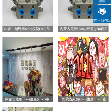
微信
聯(lián)系電話
(huà)
內蒙古越野車(chē)絞盤(pán)品
內蒙古電動(dòng)絞盤(pán)配件
牌...
供...
內蒙古絞盤(pán)生產(chǎn)廠
內蒙古絞盤(pán)生產(chǎn)廠
(chǎng)家...
(chǎng)家...