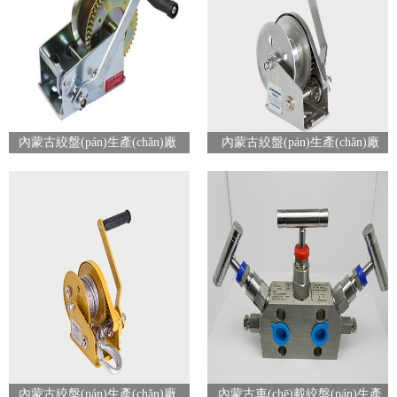
內蒙古絞盤(pán)生產(chǎn)廠
內蒙古絞盤(pán)生產(chǎn)廠
(chǎng)家...
(chǎng)家...
內蒙古絞盤(pán)生產(chǎn)廠
內蒙古車(chē)載絞盤(pán)生產