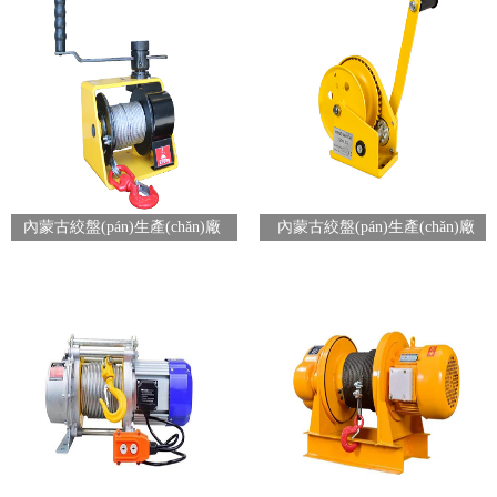
內蒙古絞盤(pán)生產(chǎn)廠
內蒙古絞盤(pán)生產(chǎn)廠
(chǎng)家...
(chǎng)家...