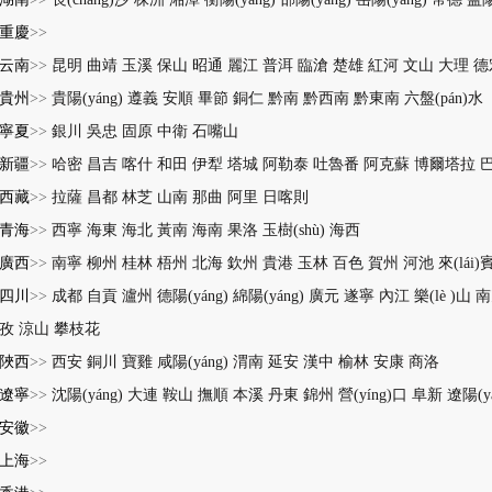
重慶
>>
云南
>>
昆明
曲靖
玉溪
保山
昭通
麗江
普洱
臨滄
楚雄
紅河
文山
大理
德
貴州
>>
貴陽(yáng)
遵義
安順
畢節
銅仁
黔南
黔西南
黔東南
六盤(pán)水
寧夏
>>
銀川
吳忠
固原
中衛
石嘴山
新疆
>>
哈密
昌吉
喀什
和田
伊犁
塔城
阿勒泰
吐魯番
阿克蘇
博爾塔拉
西藏
>>
拉薩
昌都
林芝
山南
那曲
阿里
日喀則
青海
>>
西寧
海東
海北
黃南
海南
果洛
玉樹(shù)
海西
廣西
>>
南寧
柳州
桂林
梧州
北海
欽州
貴港
玉林
百色
賀州
河池
來(lái)
四川
>>
成都
自貢
瀘州
德陽(yáng)
綿陽(yáng)
廣元
遂寧
內江
樂(lè )山
南
孜
涼山
攀枝花
陜西
>>
西安
銅川
寶雞
咸陽(yáng)
渭南
延安
漢中
榆林
安康
商洛
遼寧
>>
沈陽(yáng)
大連
鞍山
撫順
本溪
丹東
錦州
營(yíng)口
阜新
遼陽(yá
安徽
>>
上海
>>