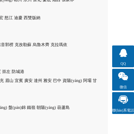
宏
怒江
迪慶
西雙版納
巴音郭楞
克孜勒蘇
烏魯木齊
克拉瑪依
QQ
賓
崇左
防城港
充
眉山
宜賓
廣安
達州
雅安
巴中
資陽(yáng)
阿壩
甘
微信
ng)
盤(pán)錦
鐵嶺
朝陽(yáng)
葫蘆島
聯(lián)系電話
(huà)