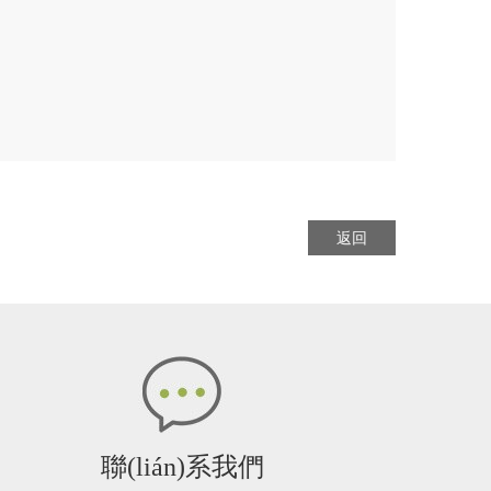
返回
聯(lián)系我們