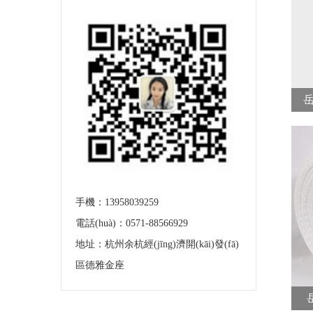
岳
手機：
13958039259
電話(huà)：0571-88566929
地址：杭州余杭經(jīng)濟開(kāi)發(fā)
區德雅金座