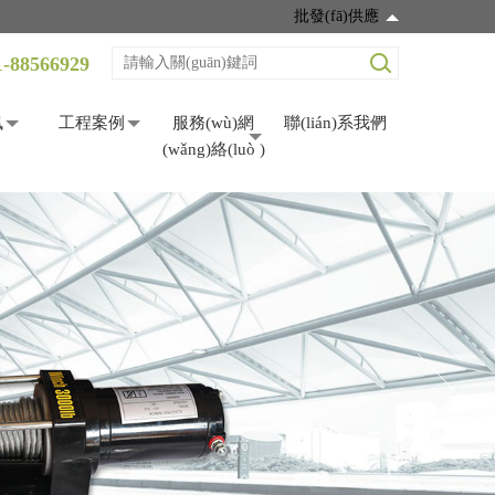
批發(fā)供應
1-88566929
訊
工程案例
服務(wù)網
聯(lián)系我們
(wǎng)絡(luò )