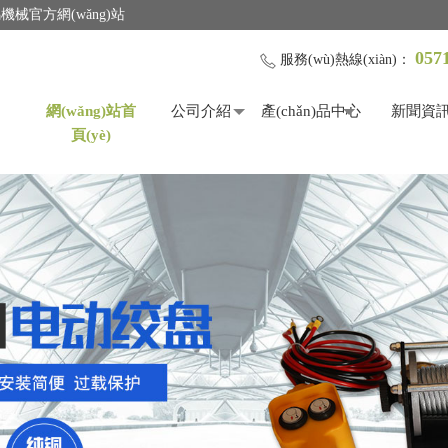
機械官方網(wǎng)站
057
服務(wù)熱線(xiàn)：
網(wǎng)站首
公司介紹
產(chǎn)品中心
新聞資
頁(yè)