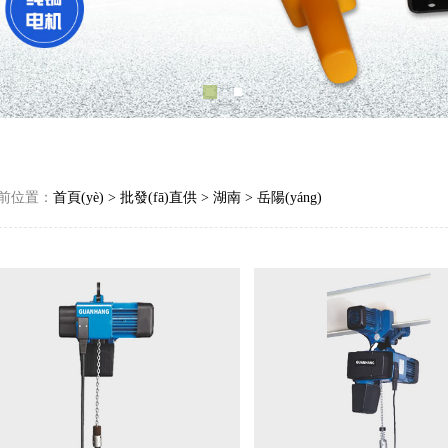
前位置：
首頁(yè)
>
批發(fā)直供
>
湖南
>
岳陽(yáng)