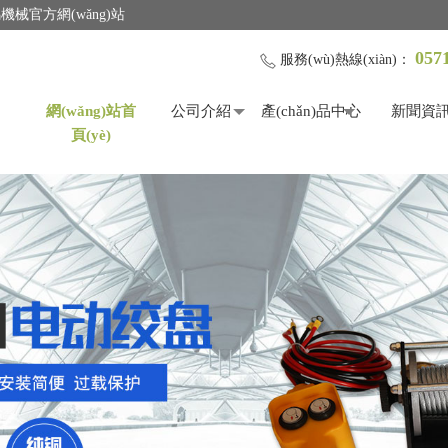
機械官方網(wǎng)站
057
服務(wù)熱線(xiàn)：
網(wǎng)站首
公司介紹
產(chǎn)品中心
新聞資
頁(yè)