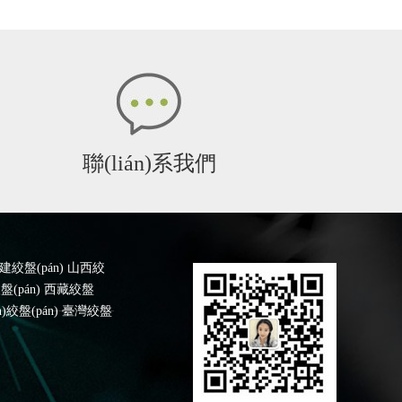
聯(lián)系我們
建絞盤(pán)
山西絞
(pán)
西藏絞盤
)絞盤(pán)
臺灣絞盤