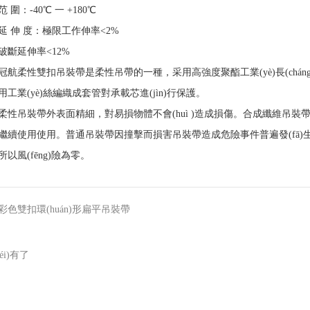
范 圍：-40℃ 一 +180℃
延 伸 度：極限工作伸率<2%
破斷延伸率<12%
冠航柔性雙扣吊裝帶是柔性吊帶的一種，采用高強度聚酯工業(yè)長(cháng)絲制
工業(yè)絲編織成套管對承載芯進(jìn)行保護。
柔性吊裝帶外表面精細，對易損物體不會(huì )造成損傷。合成纖維吊裝帶
繼續使用使用。普通吊裝帶因撞擊而損害吊裝帶造成危險事件普遍發(fā)生
，所以風(fēng)險為零。
彩色雙扣環(huán)形扁平吊裝帶
éi)有了