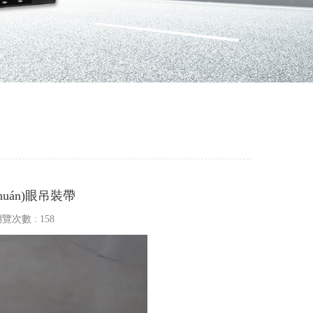
huán)眼吊裝帶
 瀏覽次數 : 158