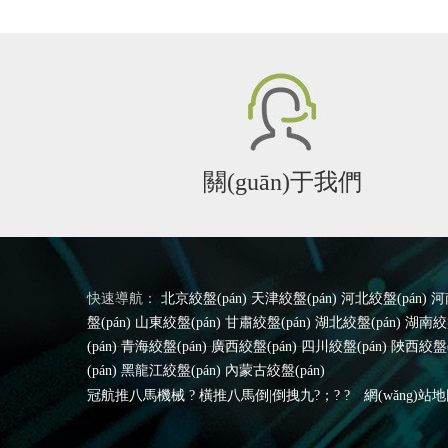
關(guān)于我們
快速導航：
北京絞盤(pán)
天津絞盤(pán)
河北絞盤(pán)
河
盤(pán)
山東絞盤(pán)
甘肅絞盤(pán)
湖北絞盤(pán)
湖南絞盤
(pán)
青海絞盤(pán)
廣西絞盤(pán)
四川絞盤(pán)
陜西絞盤(
(pán)
黑龍江絞盤(pán)
內蒙古絞盤(pán)
冠航推八馬機械 ? 橫推八馬倒|倒拽九?；? ?
網(wǎng)站