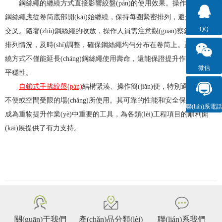
鋼絲繩的纏繞方式直接影響絞盤(pán)的使用效果。操作時(shí)，
鋼絲繩應從卷筒底部開(kāi)始纏繞，保持每圈緊密排列，避免重疊或
QQ
交叉。隨著(zhù)鋼絲繩的收放，操作人員需注意觀(guān)察鋼絲繩的
排列情況，及時(shí)調整，確保鋼絲繩均勻分布在卷筒上。正確的纏
繞方式不僅能延長(cháng)鋼絲繩使用壽命，還能保證提升作業(yè)的
微信
平穩性。
自鎖式手搖絞盤(pán)
結構緊湊、操作簡(jiǎn)便，特別適合在電力
不便或空間受限的場(chǎng)所使用。其可靠的性能和安全保障，使其
聯(lián)系電話
成為重物提升作業(yè)中重要的工具，為各類(lèi)工程項目的順利開
(huà)
(kāi)展提供了有力支持。
關(guān)于我們
產(chǎn)品分類(lèi)
聯(lián)系我們