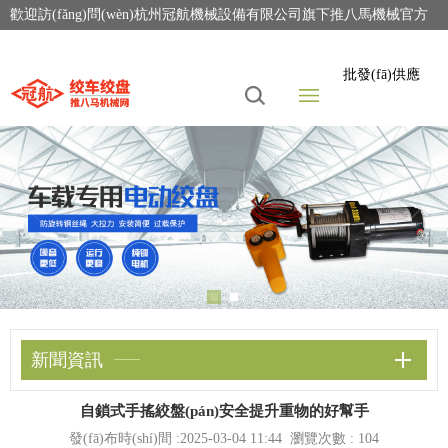
歡迎訪(fǎng)問(wèn)杭州冠航機械設備有限公司旗下推八馬機械官方
網(wǎng)站
批發(fā)供應
新聞資訊
自鎖式手搖絞盤(pán)安全提升重物的好幫手
發(fā)布時(shí)間 :2025-03-04 11:44 瀏覽次數 : 104