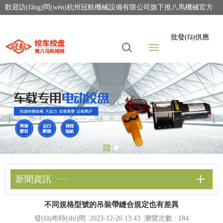
歡迎訪(fǎng)問(wèn)杭州冠航機械設備有限公司旗下推八馬機械官方
網(wǎng)站
批發(fā)供應
新聞資訊
不同規格型號的吊裝帶縫合規定也有差異
發(fā)布時(shí)間 :2023-12-26 13:43 瀏覽次數 : 184