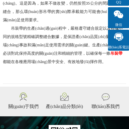
QQ
(cháng)。這是因為，如果不做改變，仍然按照
公分的間距進(jìn)行
35
縫合，那么環(huán)形吊帶的實(shí)際承載能力可能會(huì )無(wú)法
滿(mǎn)足使用要求。
微信
吊裝帶的生產(chǎn)過(guò)程中，嚴格遵守縫合規定以及根據不
同的規格型號精確調整縫合數據，是保證產(chǎn)品質(zhì)量、防止現
場(chǎng)事故和滿(mǎn)足使用需求的關(guān)鍵。生產(chǎn)企業(yè)
聯(lián)系電話
必須對此保持高度的關(guān)注和精細的管理，以確保每一條
吊裝帶
(huà)
都能在各種應用場(chǎng)景中安全、有效地發(fā)揮作用。
關(guān)于我們
產(chǎn)品分類(lèi)
聯(lián)系我們